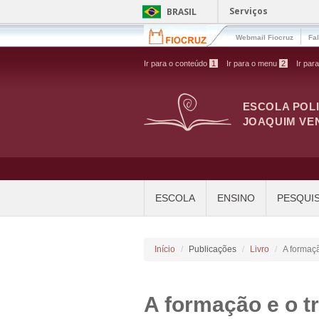
Pular para o conteúdo principal
Serviços
BRASIL
Webmail Fiocruz
Fa
Ir para o conteúdo
1
Ir para o menu
2
Ir par
ESCOLA POL
JOAQUIM VE
ESCOLA
ENSINO
PESQUI
Início
Publicações
Livro
A formaç
A formação e o t