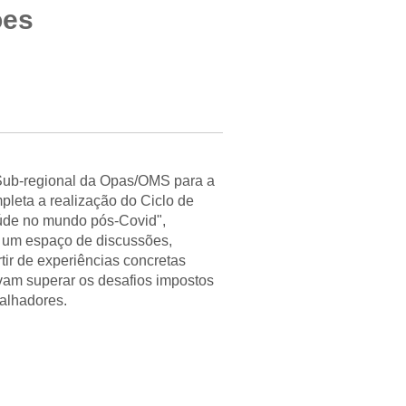
ões
 Sub-regional da Opas/OMS para a
leta a realização do Ciclo de
aúde no mundo pós-Covid",
e um espaço de discussões,
tir de experiências concretas
avam superar os desafios impostos
balhadores.