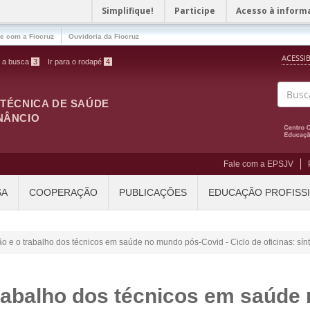
Simplifique!
Participe
Acesso à inform
le com a Fiocruz
Ouvidoria da Fiocruz
ACESSI
a a busca
3
Ir para o rodapé
4
ITÉCNICA DE SAÚDE
Buscar
NÂNCIO
Fale com a EPSJV
SA
COOPERAÇÃO
PUBLICAÇÕES
EDUCAÇÃO PROFISS
ão e o trabalho dos técnicos em saúde no mundo pós-Covid - Ciclo de oficinas: s
rabalho dos técnicos em saúde