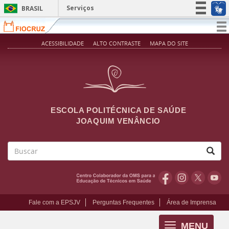
Pular para o conteúdo principal
Serviços
BRASIL
Simplifique!
T
na
Participe
ACESSIBILIDADE
ALTO CONTRASTE
MAPA DO SITE
Acesso à informação
Legislação
Canais
ESCOLA POLITÉCNICA DE SAÚDE
JOAQUIM VENÂNCIO
Buscar
Fale com a EPSJV
Perguntas Frequentes
Área de Imprensa
MENU
Toggle