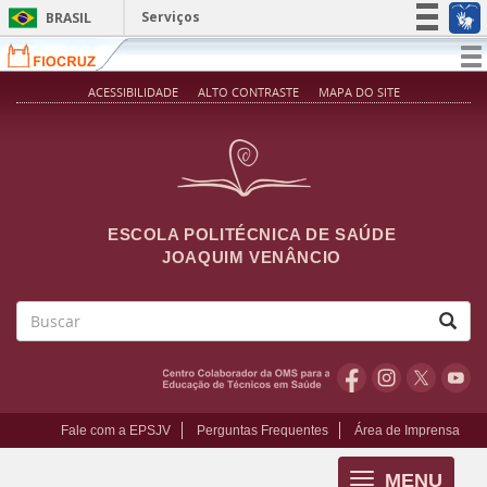
Pular para o conteúdo principal
Serviços
BRASIL
Simplifique!
T
na
Participe
ACESSIBILIDADE
ALTO CONTRASTE
MAPA DO SITE
Acesso à informação
Legislação
Canais
ESCOLA POLITÉCNICA DE SAÚDE
JOAQUIM VENÂNCIO
Buscar
Fale com a EPSJV
Perguntas Frequentes
Área de Imprensa
MENU
Toggle