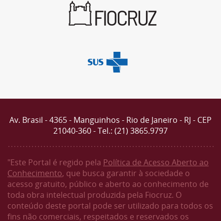
Av. Brasil - 4365 - Manguinhos - Rio de Janeiro - RJ - CEP
21040-360 - Tel.: (21) 3865.9797
"Este Portal é regido pela
Política de Acesso Aberto ao
Conhecimento
, que busca garantir à sociedade o
acesso gratuito, público e aberto ao conhecimento de
toda obra intelectual produzida pela Fiocruz. O
conteúdo deste portal pode ser utilizado para todos os
fins não comerciais, respeitados e reservados os