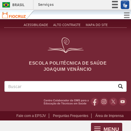
Pular para o conteúdo principal
Serviços
BRASIL
Simplifique!
T
na
Participe
ACESSIBILIDADE
ALTO CONTRASTE
MAPA DO SITE
Acesso à informação
Legislação
Canais
ESCOLA POLITÉCNICA DE SAÚDE
JOAQUIM VENÂNCIO
Buscar
Fale com a EPSJV
Perguntas Frequentes
Área de Imprensa
MENU
Toggle