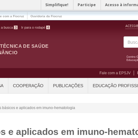
Simplifique!
Participe
Acesso à inform
le com a Fiocruz
Ouvidoria da Fiocruz
ACESSI
a a busca
3
Ir para o rodapé
4
ITÉCNICA DE SAÚDE
Buscar
NÂNCIO
Fale com a EPSJV
SA
COOPERAÇÃO
PUBLICAÇÕES
EDUCAÇÃO PROFISS
s básicos e aplicados em imuno-hematologia
os e aplicados em imuno-hemato