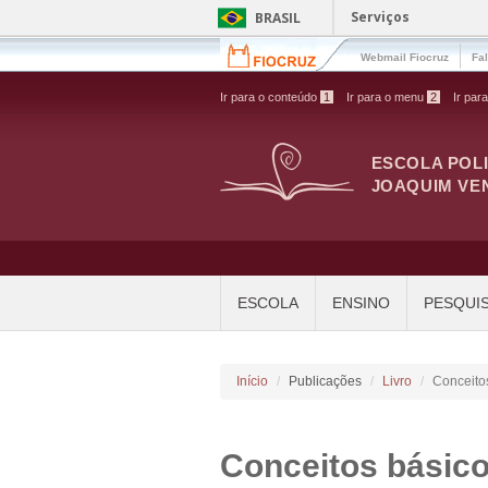
Pular para o conteúdo principal
Serviços
BRASIL
Webmail Fiocruz
Fa
Ir para o conteúdo
1
Ir para o menu
2
Ir par
ESCOLA POL
JOAQUIM VE
ESCOLA
ENSINO
PESQUI
Início
Publicações
Livro
Conceito
Conceitos básic