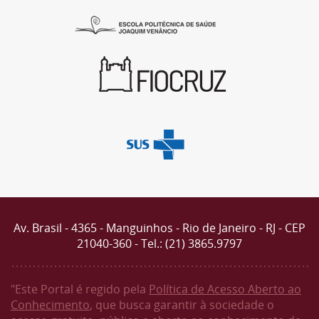
Av. Brasil - 4365 - Manguinhos - Rio de Janeiro - RJ - CEP
21040-360 - Tel.: (21) 3865.9797
"Este Portal é regido pela
Política de Acesso Aberto ao
Conhecimento
, que busca garantir à sociedade o