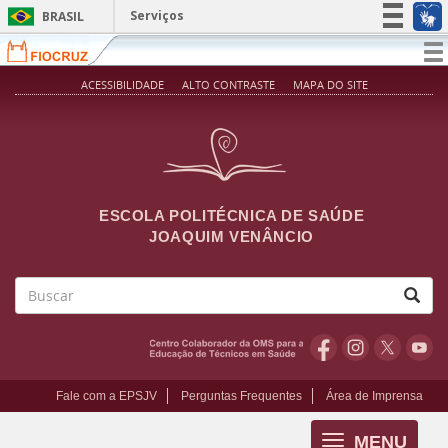
Pular para o conteúdo principal
Serviços
BRASIL
Simplifique!
T
na
Participe
ACESSIBILIDADE
ALTO CONTRASTE
MAPA DO SITE
Acesso à informação
Legislação
Canais
ESCOLA POLITÉCNICA DE SAÚDE
JOAQUIM VENÂNCIO
Buscar
Fale com a EPSJV
Perguntas Frequentes
Área de Imprensa
MENU
Toggle