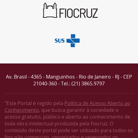
Av. Brasil - 4365 - Manguinhos - Rio de Janeiro - RJ - CEP
21040-360 - Tel.: (21) 3865.9797
"Este Portal é regido pela
Política de Acesso Aberto ao
Conhecimento
, que busca garantir à sociedade o
acesso gratuito, público e aberto ao conhecimento de
toda obra intelectual produzida pela Fiocruz. O
conteúdo deste portal pode ser utilizado para todos os
fins não comerciais, respeitados e reservados os