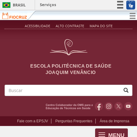
Pular para o conteúdo principal
Serviços
BRASIL
Simplifique!
T
na
Participe
ACESSIBILIDADE
ALTO CONTRASTE
MAPA DO SITE
Acesso à informação
Legislação
Canais
ESCOLA POLITÉCNICA DE SAÚDE
JOAQUIM VENÂNCIO
Buscar
Fale com a EPSJV
Perguntas Frequentes
Área de Imprensa
MENU
Toggle