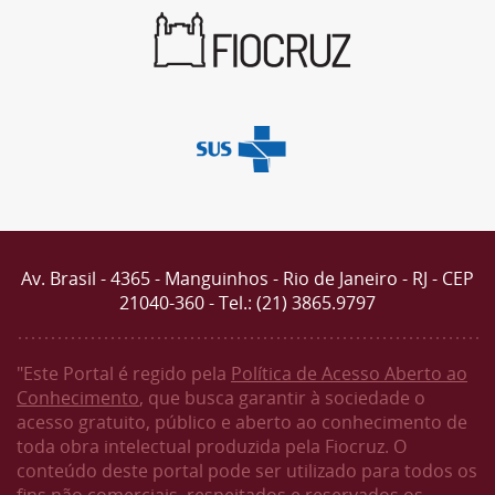
Av. Brasil - 4365 - Manguinhos - Rio de Janeiro - RJ - CEP
21040-360 - Tel.: (21) 3865.9797
"Este Portal é regido pela
Política de Acesso Aberto ao
Conhecimento
, que busca garantir à sociedade o
acesso gratuito, público e aberto ao conhecimento de
toda obra intelectual produzida pela Fiocruz. O
conteúdo deste portal pode ser utilizado para todos os