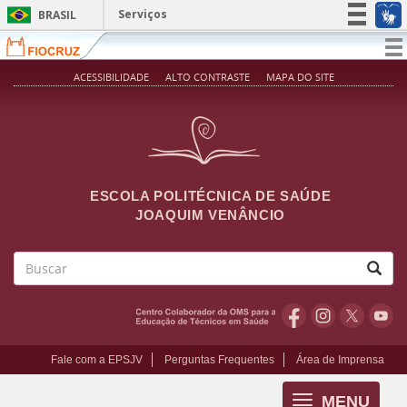
Pular para o conteúdo principal
Serviços
BRASIL
Simplifique!
T
na
Participe
ACESSIBILIDADE
ALTO CONTRASTE
MAPA DO SITE
Acesso à informação
Legislação
Canais
ESCOLA POLITÉCNICA DE SAÚDE
JOAQUIM VENÂNCIO
Buscar
Fale com a EPSJV
Perguntas Frequentes
Área de Imprensa
MENU
Toggle