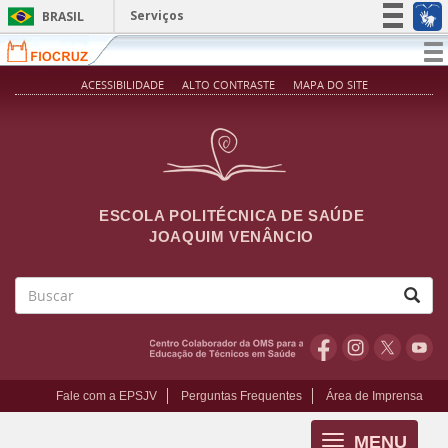
Pular para o conteúdo principal
Serviços
BRASIL
Simplifique!
T
na
Participe
ACESSIBILIDADE
ALTO CONTRASTE
MAPA DO SITE
Acesso à informação
Legislação
Canais
ESCOLA POLITÉCNICA DE SAÚDE
JOAQUIM VENÂNCIO
Buscar
Fale com a EPSJV
Perguntas Frequentes
Área de Imprensa
MENU
Toggle