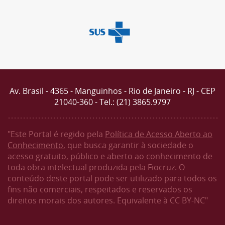
Av. Brasil - 4365 - Manguinhos - Rio de Janeiro - RJ - CEP
21040-360 - Tel.: (21) 3865.9797
"Este Portal é regido pela
Política de Acesso Aberto ao
Conhecimento
, que busca garantir à sociedade o
acesso gratuito, público e aberto ao conhecimento de
toda obra intelectual produzida pela Fiocruz. O
conteúdo deste portal pode ser utilizado para todos os
fins não comerciais, respeitados e reservados os
direitos morais dos autores. Equivalente à CC BY-NC"