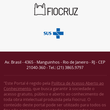
Av. Brasil - 4365 - Manguinhos - Rio de Janeiro - RJ - CEP
21040-360 - Tel.: (21) 3865.9797
"Este Portal é regido pela
Política de Acesso Aberto ao
Conhecimento
, que busca garantir à sociedade o
acesso gratuito, público e aberto ao conhecimento de
toda obra intelectual produzida pela Fiocruz. O
conteúdo deste portal pode ser utilizado para todos os