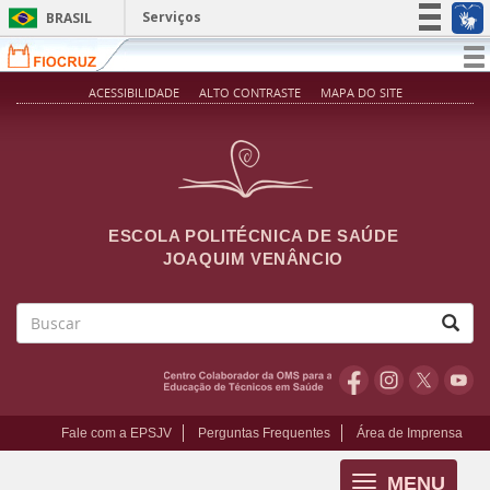
Pular para o conteúdo principal
Serviços
BRASIL
Simplifique!
T
na
Participe
ACESSIBILIDADE
ALTO CONTRASTE
MAPA DO SITE
Acesso à informação
Legislação
Canais
ESCOLA POLITÉCNICA DE SAÚDE
JOAQUIM VENÂNCIO
Buscar
Fale com a EPSJV
Perguntas Frequentes
Área de Imprensa
MENU
Toggle