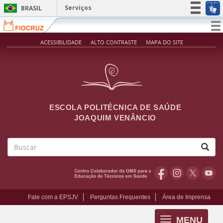
Pular para o conteúdo principal
Serviços
BRASIL
Simplifique!
T
na
Participe
ACESSIBILIDADE
ALTO CONTRASTE
MAPA DO SITE
Acesso à informação
Legislação
Canais
ESCOLA POLITÉCNICA DE SAÚDE
JOAQUIM VENÂNCIO
Buscar
Fale com a EPSJV
Perguntas Frequentes
Área de Imprensa
MENU
Toggle