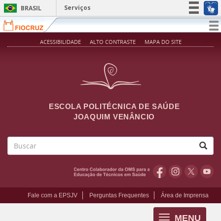
Pular para o conteúdo principal
Serviços
BRASIL
Simplifique!
T
na
Participe
ACESSIBILIDADE
ALTO CONTRASTE
MAPA DO SITE
Acesso à informação
Legislação
Canais
ESCOLA POLITÉCNICA DE SAÚDE
JOAQUIM VENÂNCIO
Buscar
Fale com a EPSJV
Perguntas Frequentes
Área de Imprensa
MENU
Toggle