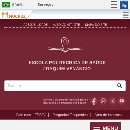
Pular para o conteúdo principal
Serviços
BRASIL
Simplifique!
T
na
Participe
ACESSIBILIDADE
ALTO CONTRASTE
MAPA DO SITE
Acesso à informação
Legislação
Canais
ESCOLA POLITÉCNICA DE SAÚDE
JOAQUIM VENÂNCIO
Buscar
Fale com a EPSJV
Perguntas Frequentes
Área de Imprensa
MENU
Toggle