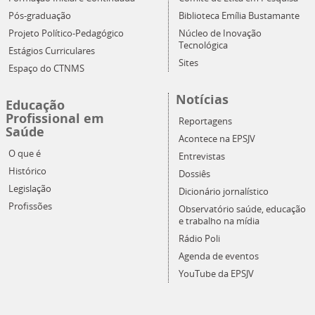
Pós-graduação
Biblioteca Emília Bustamante
Projeto Político-Pedagógico
Núcleo de Inovação
Tecnológica
Estágios Curriculares
Sites
Espaço do CTNMS
Notícias
Educação
Profissional em
Reportagens
Saúde
Acontece na EPSJV
O que é
Entrevistas
Histórico
Dossiês
Legislação
Dicionário jornalístico
Profissões
Observatório saúde, educação
e trabalho na mídia
Rádio Poli
Agenda de eventos
YouTube da EPSJV