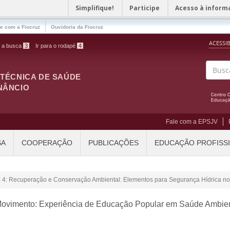
Simplifique!
Participe
Acesso à inform
le com a Fiocruz
Ouvidoria da Fiocruz
ACESSI
a a busca
3
Ir para o rodapé
4
ITÉCNICA DE SAÚDE
Buscar
NÂNCIO
Fale com a EPSJV
SA
COOPERAÇÃO
PUBLICAÇÕES
EDUCAÇÃO PROFISS
o 4: Recuperação e Conservação Ambiental: Elementos para Segurança Hídrica no 
ovimento: Experiência de Educação Popular em Saúde Ambien