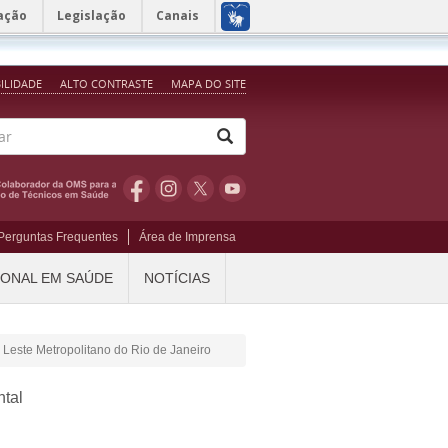
ação
Legislação
Canais
BILIDADE
ALTO CONTRASTE
MAPA DO SITE
Perguntas Frequentes
Área de Imprensa
IONAL EM SAÚDE
NOTÍCIAS
Leste Metropolitano do Rio de Janeiro
tal