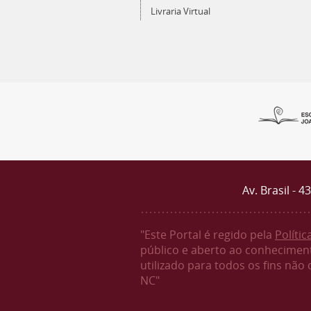
Livraria Virtual
Av. Brasil - 
"Este Portal é regido pela
Políti
público e aberto ao conheciment
utilizado para todos os fins não
NC"