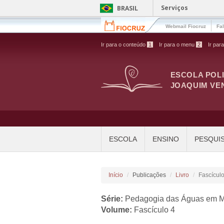
Pular para o conteúdo principal
Serviços
BRASIL
Webmail Fiocruz
Fa
Ir para o conteúdo
1
Ir para o menu
2
Ir par
ESCOLA POL
JOAQUIM VE
ESCOLA
ENSINO
PESQUI
Início
Publicações
Livro
Fascícul
Série:
Pedagogia das Águas em M
Volume:
Fascículo 4