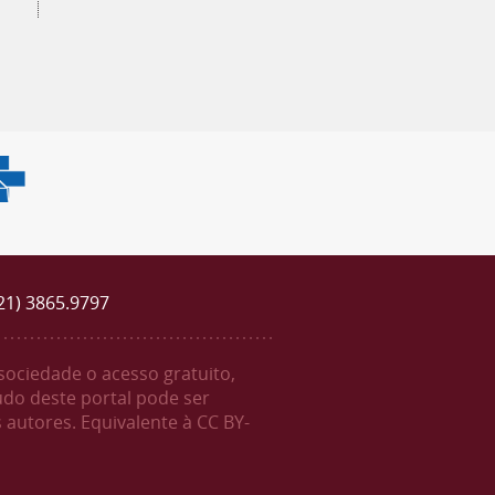
(21) 3865.9797
 sociedade o acesso gratuito,
údo deste portal pode ser
 autores. Equivalente à CC BY-