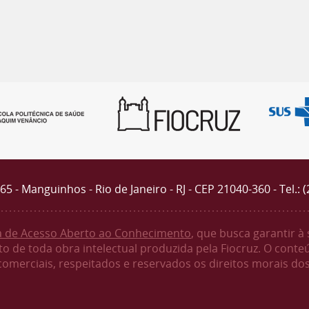
4365 - Manguinhos - Rio de Janeiro - RJ - CEP 21040-360 - Tel.: 
ca de Acesso Aberto ao Conhecimento
, que busca garantir à
o de toda obra intelectual produzida pela Fiocruz. O conte
 comerciais, respeitados e reservados os direitos morais dos