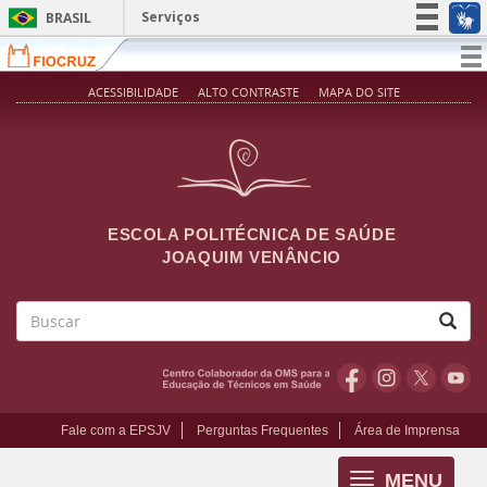
Pular para o conteúdo principal
Serviços
BRASIL
Simplifique!
T
na
Participe
ACESSIBILIDADE
ALTO CONTRASTE
MAPA DO SITE
Acesso à informação
Legislação
Canais
ESCOLA POLITÉCNICA DE SAÚDE
JOAQUIM VENÂNCIO
Buscar
Fale com a EPSJV
Perguntas Frequentes
Área de Imprensa
MENU
Toggle