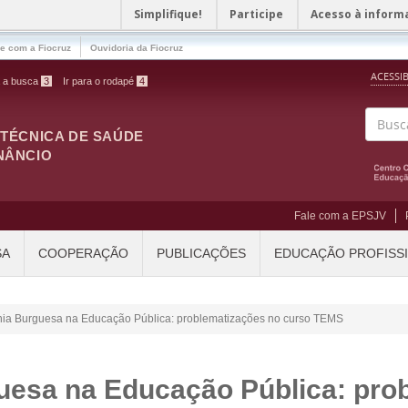
Simplifique!
Participe
Acesso à inform
le com a Fiocruz
Ouvidoria da Fiocruz
ACESSI
a a busca
3
Ir para o rodapé
4
ITÉCNICA DE SAÚDE
Buscar
NÂNCIO
Fale com a EPSJV
SA
COOPERAÇÃO
PUBLICAÇÕES
EDUCAÇÃO PROFISS
a Burguesa na Educação Pública: problematizações no curso TEMS
esa na Educação Pública: pro