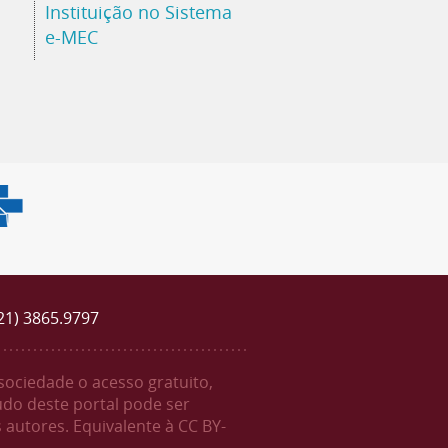
Instituição no Sistema
e-MEC
(21) 3865.9797
 sociedade o acesso gratuito,
údo deste portal pode ser
 autores. Equivalente à CC BY-