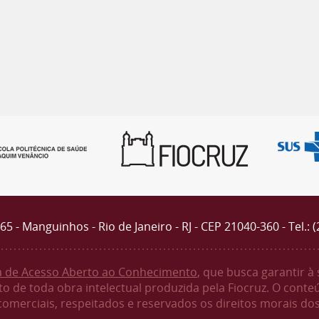
4365 - Manguinhos - Rio de Janeiro - RJ - CEP 21040-360 - Tel.: 
ca de Acesso Aberto ao Conhecimento
, que busca garantir à
o de toda obra intelectual produzida pela Fiocruz. O conte
 comerciais, respeitados e reservados os direitos morais dos