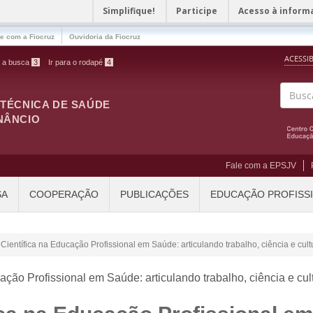
Simplifique!
Participe
Acesso à inform
le com a Fiocruz
Ouvidoria da Fiocruz
ACESSI
a a busca
3
Ir para o rodapé
4
ITÉCNICA DE SAÚDE
Buscar
NÂNCIO
Fale com a EPSJV
SA
COOPERAÇÃO
PUBLICAÇÕES
EDUCAÇÃO PROFISS
 Científica na Educação Profissional em Saúde: articulando trabalho, ciência e cult
ação Profissional em Saúde: articulando trabalho, ciência e cul