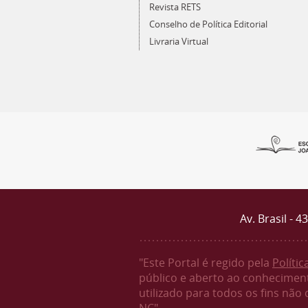
Revista RETS
Conselho de Política Editorial
Livraria Virtual
Av. Brasil - 
"Este Portal é regido pela
Políti
público e aberto ao conheciment
utilizado para todos os fins não
NC"