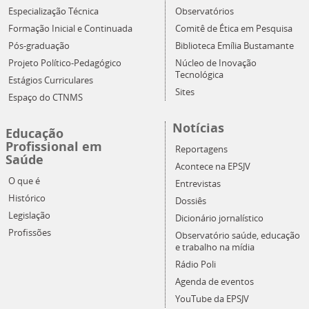
Especialização Técnica
Observatórios
Formação Inicial e Continuada
Comitê de Ética em Pesquisa
Pós-graduação
Biblioteca Emília Bustamante
Projeto Político-Pedagógico
Núcleo de Inovação
Tecnológica
Estágios Curriculares
Sites
Espaço do CTNMS
Notícias
Educação
Profissional em
Reportagens
Saúde
Acontece na EPSJV
O que é
Entrevistas
Histórico
Dossiês
Legislação
Dicionário jornalístico
Profissões
Observatório saúde, educação
e trabalho na mídia
Rádio Poli
Agenda de eventos
YouTube da EPSJV