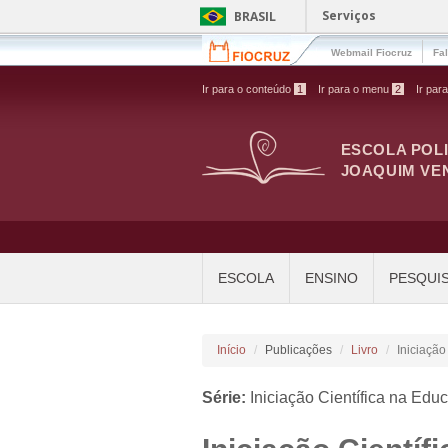
Pular para o conteúdo principal
Serviços
BRASIL
Webmail Fiocruz
Fa
Ir para o conteúdo
1
Ir para o menu
2
Ir par
ESCOLA POL
JOAQUIM VE
ESCOLA
ENSINO
PESQUI
Início
Publicações
Livro
Iniciação
Série:
Iniciação Científica na Educ