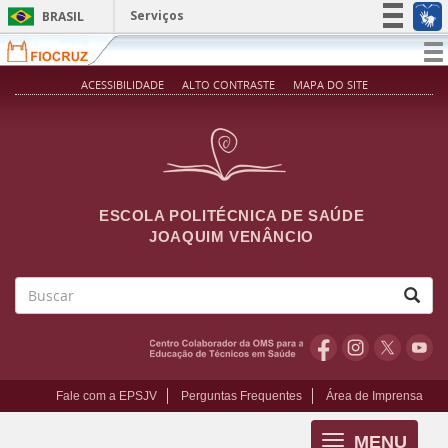
Pular para o conteúdo principal
Serviços
BRASIL
Simplifique!
T
na
Participe
ACESSIBILIDADE
ALTO CONTRASTE
MAPA DO SITE
Acesso à informação
Legislação
Canais
ESCOLA POLITÉCNICA DE SAÚDE
JOAQUIM VENÂNCIO
Buscar
Fale com a EPSJV
Perguntas Frequentes
Área de Imprensa
MENU
Toggle