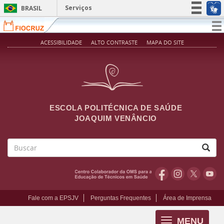
Pular para o conteúdo principal
Serviços
BRASIL
Simplifique!
T
na
Participe
ACESSIBILIDADE
ALTO CONTRASTE
MAPA DO SITE
Acesso à informação
Legislação
Canais
ESCOLA POLITÉCNICA DE SAÚDE
JOAQUIM VENÂNCIO
Buscar
Fale com a EPSJV
Perguntas Frequentes
Área de Imprensa
MENU
Toggle