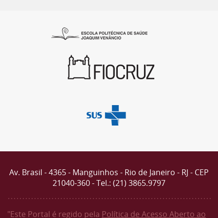
Av. Brasil - 4365 - Manguinhos - Rio de Janeiro - RJ - CEP
21040-360 - Tel.: (21) 3865.9797
"Este Portal é regido pela
Política de Acesso Aberto ao