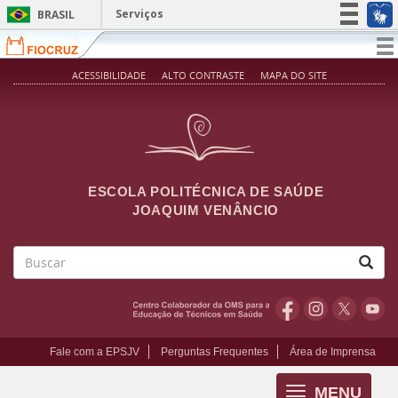
Pular para o conteúdo principal
Serviços
BRASIL
Simplifique!
T
na
Participe
ACESSIBILIDADE
ALTO CONTRASTE
MAPA DO SITE
Acesso à informação
Legislação
Canais
ESCOLA POLITÉCNICA DE SAÚDE
JOAQUIM VENÂNCIO
Buscar
Fale com a EPSJV
Perguntas Frequentes
Área de Imprensa
MENU
Toggle