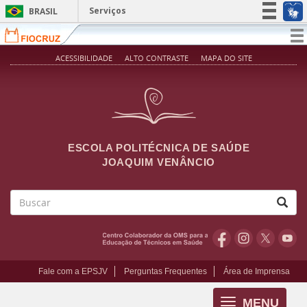
Pular para o conteúdo principal
Serviços
BRASIL
Simplifique!
T
na
Participe
ACESSIBILIDADE
ALTO CONTRASTE
MAPA DO SITE
Acesso à informação
Legislação
Canais
ESCOLA POLITÉCNICA DE SAÚDE
JOAQUIM VENÂNCIO
Buscar
Fale com a EPSJV
Perguntas Frequentes
Área de Imprensa
MENU
Toggle