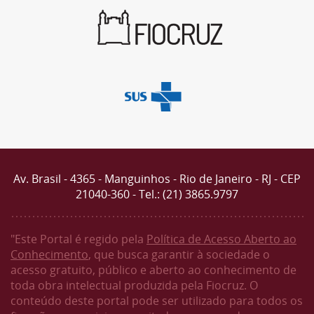
Av. Brasil - 4365 - Manguinhos - Rio de Janeiro - RJ - CEP
21040-360 - Tel.: (21) 3865.9797
"Este Portal é regido pela
Política de Acesso Aberto ao
Conhecimento
, que busca garantir à sociedade o
acesso gratuito, público e aberto ao conhecimento de
toda obra intelectual produzida pela Fiocruz. O
conteúdo deste portal pode ser utilizado para todos os