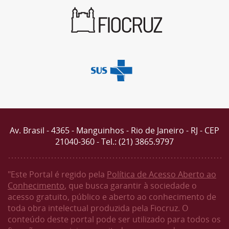
Av. Brasil - 4365 - Manguinhos - Rio de Janeiro - RJ - CEP
21040-360 - Tel.: (21) 3865.9797
"Este Portal é regido pela
Política de Acesso Aberto ao
Conhecimento
, que busca garantir à sociedade o
acesso gratuito, público e aberto ao conhecimento de
toda obra intelectual produzida pela Fiocruz. O
conteúdo deste portal pode ser utilizado para todos os