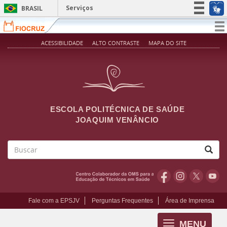
Pular para o conteúdo principal
Serviços
BRASIL
Simplifique!
T
na
Participe
ACESSIBILIDADE
ALTO CONTRASTE
MAPA DO SITE
Acesso à informação
Legislação
Canais
ESCOLA POLITÉCNICA DE SAÚDE
JOAQUIM VENÂNCIO
Buscar
Fale com a EPSJV
Perguntas Frequentes
Área de Imprensa
MENU
Toggle