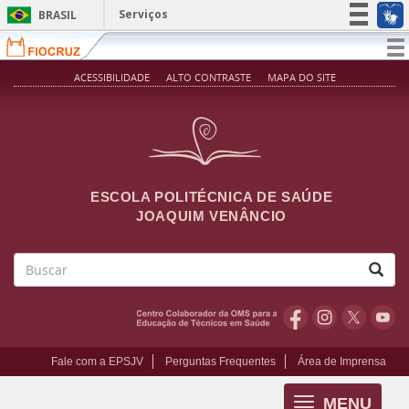
Pular para o conteúdo principal
Serviços
BRASIL
Simplifique!
T
na
Participe
ACESSIBILIDADE
ALTO CONTRASTE
MAPA DO SITE
Acesso à informação
Legislação
Canais
ESCOLA POLITÉCNICA DE SAÚDE
JOAQUIM VENÂNCIO
Buscar
Fale com a EPSJV
Perguntas Frequentes
Área de Imprensa
MENU
Toggle