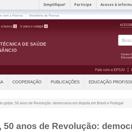
Simplifique!
Participe
Acesso à inform
le com a Fiocruz
Ouvidoria da Fiocruz
ACESSI
a a busca
3
Ir para o rodapé
4
ITÉCNICA DE SAÚDE
Buscar
NÂNCIO
Fale com a EPSJV
SA
COOPERAÇÃO
PUBLICAÇÕES
EDUCAÇÃO PROFISS
do golpe, 50 anos de Revolução: democracia em disputa em Brasil e Portugal
, 50 anos de Revolução: democ