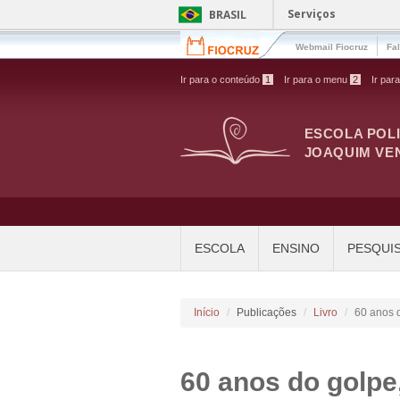
Pular para o conteúdo principal
Serviços
BRASIL
Webmail Fiocruz
Fa
Ir para o conteúdo
1
Ir para o menu
2
Ir par
ESCOLA POL
JOAQUIM VE
ESCOLA
ENSINO
PESQUI
Início
Publicações
Livro
60 anos 
60 anos do golpe