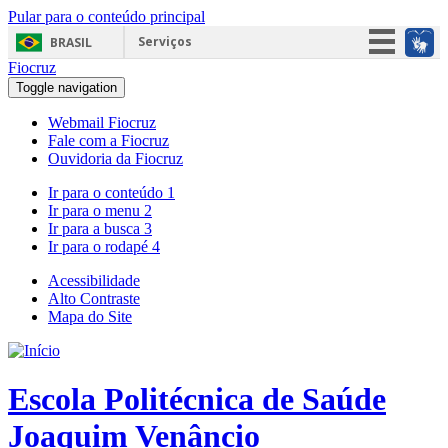
Pular para o conteúdo principal
Serviços
BRASIL
Fiocruz
Simplifique!
Toggle navigation
Participe
Webmail Fiocruz
Acesso à informação
Fale com a Fiocruz
Ouvidoria da Fiocruz
Legislação
Ir para o conteúdo
1
Canais
Ir para o menu
2
Ir para a busca
3
Ir para o rodapé
4
Acessibilidade
Alto Contraste
Mapa do Site
Escola Politécnica de Saúde
Joaquim Venâncio