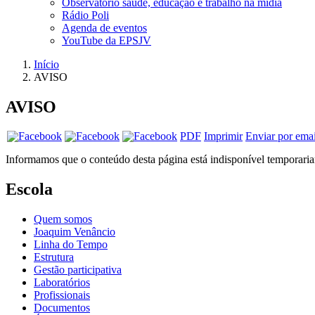
Observatório saúde, educação e trabalho na mídia
Rádio Poli
Agenda de eventos
YouTube da EPSJV
Início
AVISO
AVISO
PDF
Imprimir
Enviar por emai
Informamos que o conteúdo desta página está indisponível temporaria
Escola
Quem somos
Joaquim Venâncio
Linha do Tempo
Estrutura
Gestão participativa
Laboratórios
Profissionais
Documentos