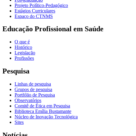
Projeto Político-Pedagógico
Estágios Curriculares
Espaço do CTNMS
Educação Profissional em Saúde
O que é
Histórico
Legislação
Profissões
Pesquisa
Linhas de pesquisa
Grupos de pesquisa
Portfólio de Pesquisa
Observatórios
Comitê de Ética em Pesquisa
Biblioteca Emília Bustamante
Núcleo de Inovação Tecnológica
Sites
Notícias