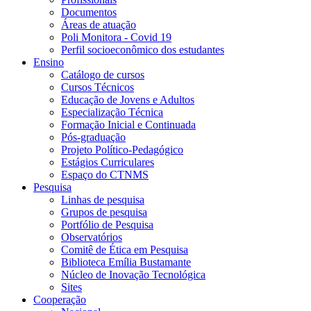
Documentos
Áreas de atuação
Poli Monitora - Covid 19
Perfil socioeconômico dos estudantes
Ensino
Catálogo de cursos
Cursos Técnicos
Educação de Jovens e Adultos
Especialização Técnica
Formação Inicial e Continuada
Pós-graduação
Projeto Político-Pedagógico
Estágios Curriculares
Espaço do CTNMS
Pesquisa
Linhas de pesquisa
Grupos de pesquisa
Portfólio de Pesquisa
Observatórios
Comitê de Ética em Pesquisa
Biblioteca Emília Bustamante
Núcleo de Inovação Tecnológica
Sites
Cooperação