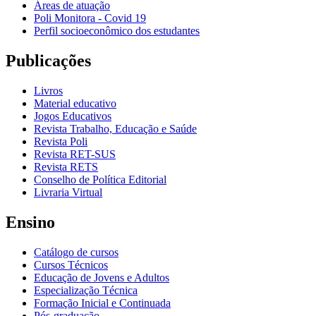
Áreas de atuação
Poli Monitora - Covid 19
Perfil socioeconômico dos estudantes
Publicações
Livros
Material educativo
Jogos Educativos
Revista Trabalho, Educação e Saúde
Revista Poli
Revista RET-SUS
Revista RETS
Conselho de Política Editorial
Livraria Virtual
Ensino
Catálogo de cursos
Cursos Técnicos
Educação de Jovens e Adultos
Especialização Técnica
Formação Inicial e Continuada
Pós-graduação