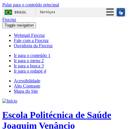
Pular para o conteúdo principal
Serviços
BRASIL
Fiocruz
Simplifique!
Toggle navigation
Participe
Webmail Fiocruz
Acesso à informação
Fale com a Fiocruz
Ouvidoria da Fiocruz
Legislação
Ir para o conteúdo
1
Canais
Ir para o menu
2
Ir para a busca
3
Ir para o rodapé
4
Acessibilidade
Alto Contraste
Mapa do Site
Escola Politécnica de Saúde
Joaquim Venâncio