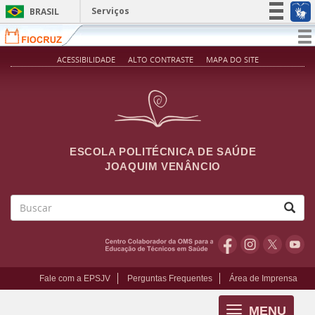
Pular para o conteúdo principal
Serviços
BRASIL
Simplifique!
T
na
Participe
ACESSIBILIDADE
ALTO CONTRASTE
MAPA DO SITE
Acesso à informação
Legislação
Canais
ESCOLA POLITÉCNICA DE SAÚDE
JOAQUIM VENÂNCIO
Buscar
Fale com a EPSJV
Perguntas Frequentes
Área de Imprensa
MENU
Toggle