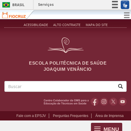
Pular para o conteúdo principal
Serviços
BRASIL
Simplifique!
T
na
Participe
ACESSIBILIDADE
ALTO CONTRASTE
MAPA DO SITE
Acesso à informação
Legislação
Canais
ESCOLA POLITÉCNICA DE SAÚDE
JOAQUIM VENÂNCIO
Buscar
Fale com a EPSJV
Perguntas Frequentes
Área de Imprensa
MENU
Toggle