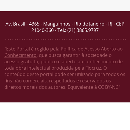
Av. Brasil - 4365 - Manguinhos - Rio de Janeiro - RJ - CEP
21040-360 - Tel.: (21) 3865.9797
"Este Portal é regido pela
Política de Acesso Aberto ao
Conhecimento
, que busca garantir à sociedade o
acesso gratuito, público e aberto ao conhecimento de
toda obra intelectual produzida pela Fiocruz. O
conteúdo deste portal pode ser utilizado para todos os
fins não comerciais, respeitados e reservados os
direitos morais dos autores. Equivalente à CC BY-NC"