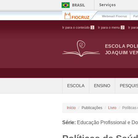
Pular para o conteúdo principal
Serviços
BRASIL
Webmail Fiocruz
Fa
Ir para o conteúdo
1
Ir para o menu
2
Ir par
ESCOLA POL
JOAQUIM VE
ESCOLA
ENSINO
PESQUI
Início
Publicações
Livro
Política
Série:
Educação Profissional e Do