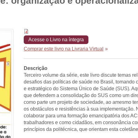
de: organização e operacionali
Acesse o Livro na íntegra
Comprar este livro na Livraria Virtual
»
Descrição
Terceiro volume da série, este livro discute temas re
desafios das políticas de saúde no Brasil, tomando 
e estratégico do Sistema Único de Saúde (SUS). Aq
que defendem a consolidação do SUS como um direi
como parte um projeto de sociedade, ao amesmo te
os obstáculos e resistências à sua implementação. N
colaborar para uma formação emancipatória dos AC
trabalhadores e como cidadãos, em consonância com 
princípios da politécnica, que orientam esta coletân