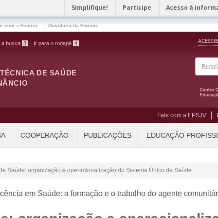
Simplifique!
Participe
Acesso à inform
le com a Fiocruz
Ouvidoria da Fiocruz
ACESSI
a a busca
3
Ir para o rodapé
4
ITÉCNICA DE SAÚDE
Buscar
NÂNCIO
Fale com a EPSJV
SA
COOPERAÇÃO
PUBLICAÇÕES
EDUCAÇÃO PROFISS
s de Saúde: organização e operacionalização do Sistema Único de Saúde
cência em Saúde: a formação e o trabalho do agente comunitá