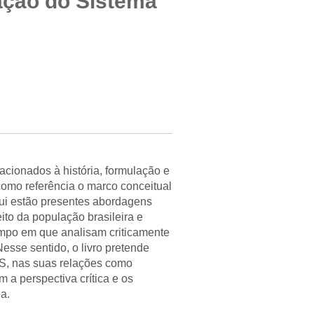
zação do Sistema
lacionados à história, formulação e
como referência o marco conceitual
ui estão presentes abordagens
to da população brasileira e
mpo em que analisam criticamente
esse sentido, o livro pretende
S, nas suas relações como
a perspectiva crítica e os
ea.