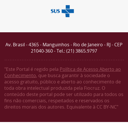
Av. Brasil - 4365 - Manguinhos - Rio de Janeiro - RJ - CEP
21040-360 - Tel.: (21) 3865.9797
"Este Portal é regido pela
Política de Acesso Aberto ao
Conhecimento
, que busca garantir à sociedade o
acesso gratuito, público e aberto ao conhecimento de
toda obra intelectual produzida pela Fiocruz. O
conteúdo deste portal pode ser utilizado para todos os
fins não comerciais, respeitados e reservados os
direitos morais dos autores. Equivalente à CC BY-NC"