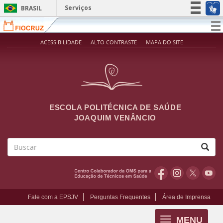
Pular para o conteúdo principal
Serviços
BRASIL
Simplifique!
T
na
Participe
ACESSIBILIDADE
ALTO CONTRASTE
MAPA DO SITE
Acesso à informação
Legislação
Canais
ESCOLA POLITÉCNICA DE SAÚDE
JOAQUIM VENÂNCIO
Buscar
Fale com a EPSJV
Perguntas Frequentes
Área de Imprensa
MENU
Toggle