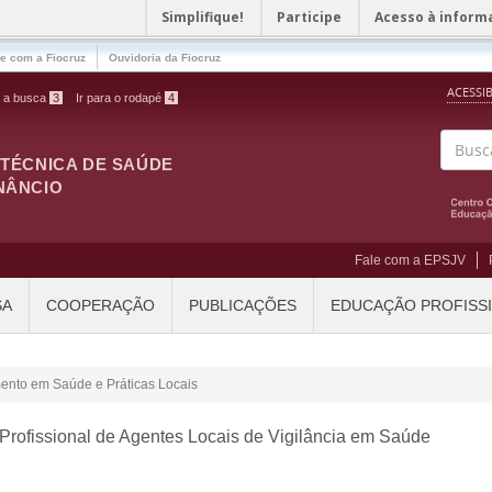
Simplifique!
Participe
Acesso à inform
le com a Fiocruz
Ouvidoria da Fiocruz
ACESSI
a a busca
3
Ir para o rodapé
4
ITÉCNICA DE SAÚDE
Buscar
NÂNCIO
Fale com a EPSJV
SA
COOPERAÇÃO
PUBLICAÇÕES
EDUCAÇÃO PROFISS
ento em Saúde e Práticas Locais
rofissional de Agentes Locais de Vigilância em Saúde