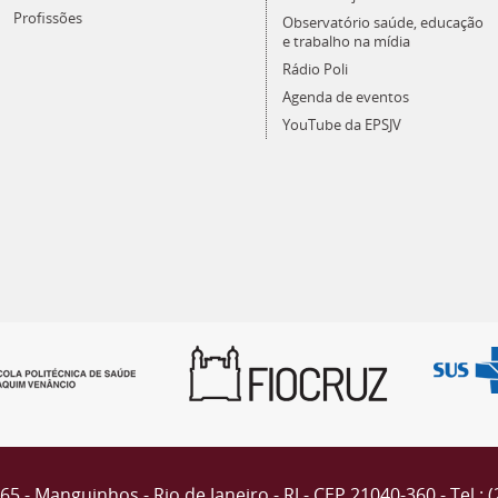
Profissões
Observatório saúde, educação
e trabalho na mídia
Rádio Poli
Agenda de eventos
YouTube da EPSJV
4365 - Manguinhos - Rio de Janeiro - RJ - CEP 21040-360 - Tel.: 