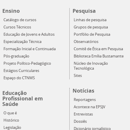
Ensino
Pesquisa
Catálogo de cursos
Linhas de pesquisa
Cursos Técnicos
Grupos de pesquisa
Educação de Jovens e Adultos
Portfólio de Pesquisa
Especialização Técnica
Observatórios
Formação Inicial e Continuada
Comitê de Ética em Pesquisa
Pós-graduação
Biblioteca Emília Bustamante
Projeto Político-Pedagógico
Núcleo de Inovação
Tecnológica
Estágios Curriculares
Sites
Espaço do CTNMS
Notícias
Educação
Profissional em
Reportagens
Saúde
Acontece na EPSJV
O que é
Entrevistas
Histórico
Dossiês
Legislação
Dicionário jornalístico