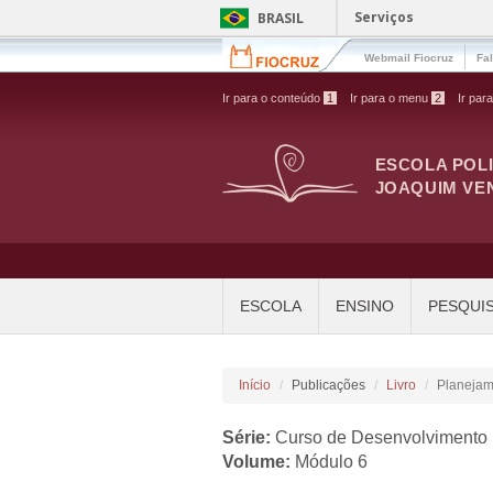
Pular para o conteúdo principal
Serviços
BRASIL
Webmail Fiocruz
Fa
Ir para o conteúdo
1
Ir para o menu
2
Ir par
ESCOLA POL
JOAQUIM VE
ESCOLA
ENSINO
PESQUI
Início
Publicações
Livro
Planejam
Série:
Curso de Desenvolvimento P
Volume:
Módulo 6