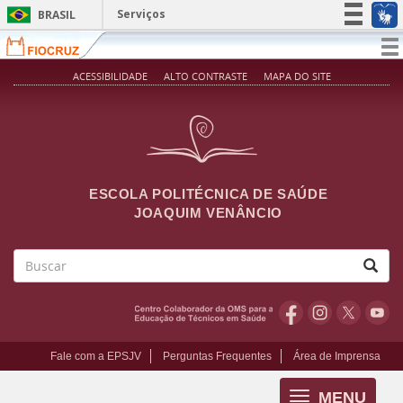
Pular para o conteúdo principal
Serviços
BRASIL
Simplifique!
T
na
Participe
ACESSIBILIDADE
ALTO CONTRASTE
MAPA DO SITE
Acesso à informação
Legislação
Canais
ESCOLA POLITÉCNICA DE SAÚDE
JOAQUIM VENÂNCIO
Buscar
Fale com a EPSJV
Perguntas Frequentes
Área de Imprensa
MENU
Toggle