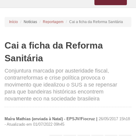
navigation
Início
Notícias
Reportagem
Cai a ficha da Reforma Sanitária
Cai a ficha da Reforma
Sanitária
Conjuntura marcada por austeridade fiscal,
contrarreformas e crise política provoca o
movimento que idealizou o SUS a se repensar
para que bandeiras históricas encontrem
novamente eco na sociedade brasileira
Maíra Mathias (enviada à Natal) - EPSJV/Fiocruz |
26/05/2017 15h18
- Atualizado em
01/07/2022 09h45