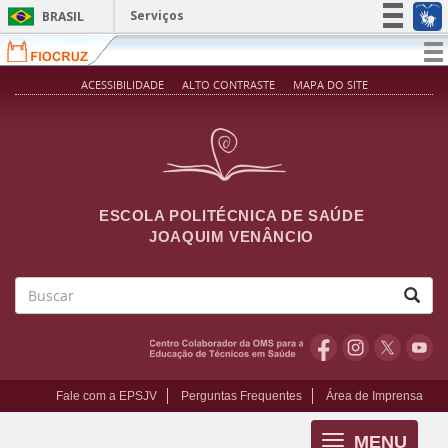
Pular para o conteúdo principal
Serviços
BRASIL
Simplifique!
T
na
Participe
ACESSIBILIDADE
ALTO CONTRASTE
MAPA DO SITE
Acesso à informação
Legislação
Canais
ESCOLA POLITÉCNICA DE SAÚDE
JOAQUIM VENÂNCIO
Buscar
Fale com a EPSJV
Perguntas Frequentes
Área de Imprensa
MENU
Toggle