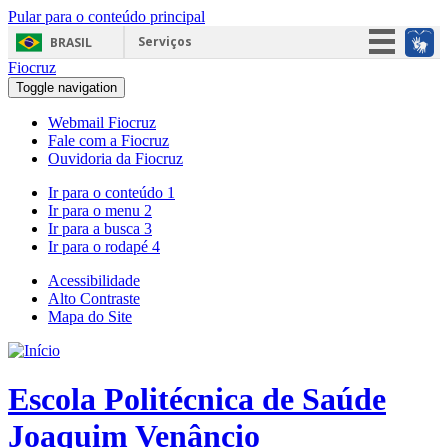
Pular para o conteúdo principal
Serviços
BRASIL
Fiocruz
Simplifique!
Toggle navigation
Participe
Webmail Fiocruz
Acesso à informação
Fale com a Fiocruz
Ouvidoria da Fiocruz
Legislação
Ir para o conteúdo
1
Canais
Ir para o menu
2
Ir para a busca
3
Ir para o rodapé
4
Acessibilidade
Alto Contraste
Mapa do Site
Escola Politécnica de Saúde
Joaquim Venâncio