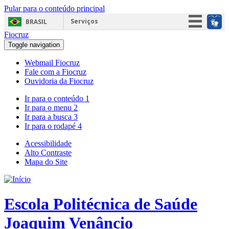
Pular para o conteúdo principal
Serviços
BRASIL
Fiocruz
Simplifique!
Toggle navigation
Participe
Webmail Fiocruz
Acesso à informação
Fale com a Fiocruz
Ouvidoria da Fiocruz
Legislação
Ir para o conteúdo
1
Canais
Ir para o menu
2
Ir para a busca
3
Ir para o rodapé
4
Acessibilidade
Alto Contraste
Mapa do Site
Escola Politécnica de Saúde
Joaquim Venâncio