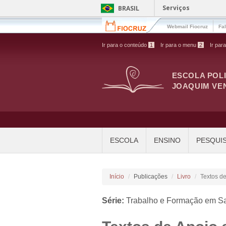
Pular para o conteúdo principal
Serviços
BRASIL
Webmail Fiocruz
Fa
Ir para o conteúdo
1
Ir para o menu
2
Ir par
ESCOLA POL
JOAQUIM VE
ESCOLA
ENSINO
PESQUI
Início
Publicações
Livro
Textos d
Série:
Trabalho e Formação em S