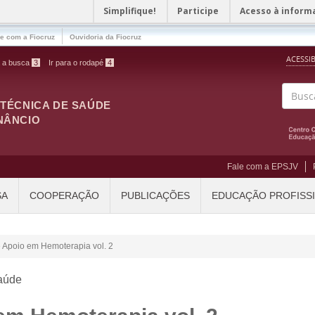
Simplifique!
Participe
Acesso à inform
le com a Fiocruz
Ouvidoria da Fiocruz
ACESSI
a a busca
3
Ir para o rodapé
4
ITÉCNICA DE SAÚDE
Buscar
NÂNCIO
Fale com a EPSJV
SA
COOPERAÇÃO
PUBLICAÇÕES
EDUCAÇÃO PROFISS
e Apoio em Hemoterapia vol. 2
aúde