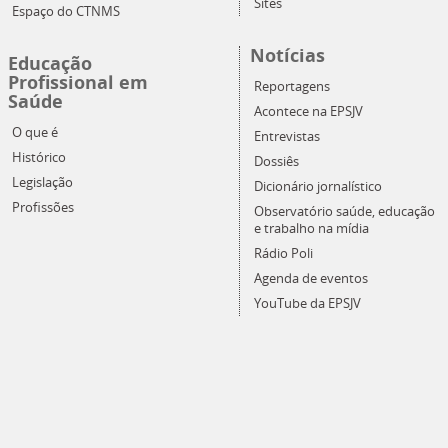
Sites
Espaço do CTNMS
Notícias
Educação
Profissional em
Reportagens
Saúde
Acontece na EPSJV
O que é
Entrevistas
Histórico
Dossiês
Legislação
Dicionário jornalístico
Profissões
Observatório saúde, educação
e trabalho na mídia
Rádio Poli
Agenda de eventos
YouTube da EPSJV