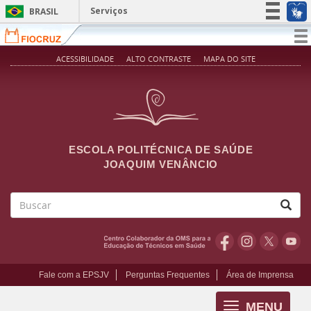
Pular para o conteúdo principal
Serviços
BRASIL
Simplifique!
T
na
Participe
ACESSIBILIDADE
ALTO CONTRASTE
MAPA DO SITE
Acesso à informação
Legislação
Canais
ESCOLA POLITÉCNICA DE SAÚDE
JOAQUIM VENÂNCIO
Buscar
Fale com a EPSJV
Perguntas Frequentes
Área de Imprensa
MENU
Toggle