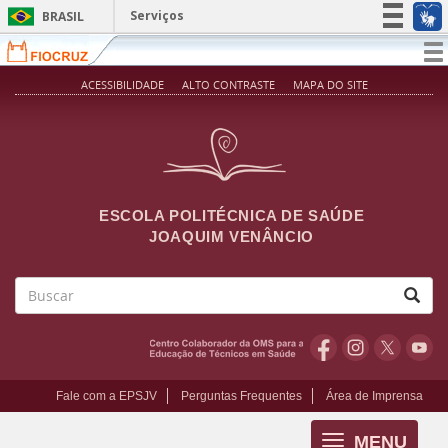
Pular para o conteúdo principal
Serviços
BRASIL
Simplifique!
T
na
Participe
ACESSIBILIDADE
ALTO CONTRASTE
MAPA DO SITE
Acesso à informação
Legislação
Canais
ESCOLA POLITÉCNICA DE SAÚDE
JOAQUIM VENÂNCIO
Buscar
Fale com a EPSJV
Perguntas Frequentes
Área de Imprensa
MENU
Toggle