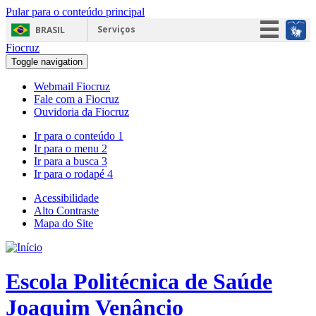
Pular para o conteúdo principal
Serviços
BRASIL
Fiocruz
Simplifique!
Toggle navigation
Participe
Webmail Fiocruz
Acesso à informação
Fale com a Fiocruz
Ouvidoria da Fiocruz
Legislação
Ir para o conteúdo
1
Canais
Ir para o menu
2
Ir para a busca
3
Ir para o rodapé
4
Acessibilidade
Alto Contraste
Mapa do Site
Escola Politécnica de Saúde
Joaquim Venâncio