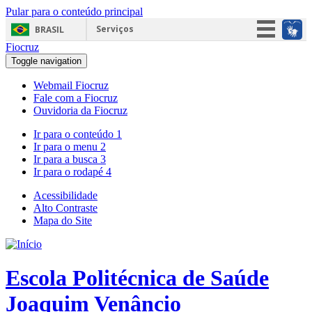
Pular para o conteúdo principal
Serviços
BRASIL
Fiocruz
Simplifique!
Toggle navigation
Participe
Webmail Fiocruz
Acesso à informação
Fale com a Fiocruz
Ouvidoria da Fiocruz
Legislação
Ir para o conteúdo
1
Canais
Ir para o menu
2
Ir para a busca
3
Ir para o rodapé
4
Acessibilidade
Alto Contraste
Mapa do Site
Escola Politécnica de Saúde
Joaquim Venâncio