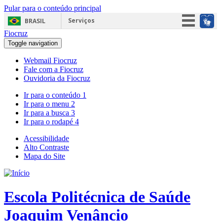
Pular para o conteúdo principal
Serviços
BRASIL
Fiocruz
Simplifique!
Toggle navigation
Participe
Webmail Fiocruz
Acesso à informação
Fale com a Fiocruz
Ouvidoria da Fiocruz
Legislação
Ir para o conteúdo
1
Canais
Ir para o menu
2
Ir para a busca
3
Ir para o rodapé
4
Acessibilidade
Alto Contraste
Mapa do Site
Escola Politécnica de Saúde
Joaquim Venâncio