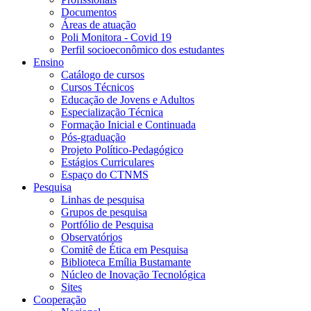
Documentos
Áreas de atuação
Poli Monitora - Covid 19
Perfil socioeconômico dos estudantes
Ensino
Catálogo de cursos
Cursos Técnicos
Educação de Jovens e Adultos
Especialização Técnica
Formação Inicial e Continuada
Pós-graduação
Projeto Político-Pedagógico
Estágios Curriculares
Espaço do CTNMS
Pesquisa
Linhas de pesquisa
Grupos de pesquisa
Portfólio de Pesquisa
Observatórios
Comitê de Ética em Pesquisa
Biblioteca Emília Bustamante
Núcleo de Inovação Tecnológica
Sites
Cooperação