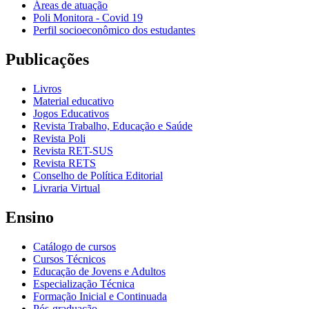
Áreas de atuação
Poli Monitora - Covid 19
Perfil socioeconômico dos estudantes
Publicações
Livros
Material educativo
Jogos Educativos
Revista Trabalho, Educação e Saúde
Revista Poli
Revista RET-SUS
Revista RETS
Conselho de Política Editorial
Livraria Virtual
Ensino
Catálogo de cursos
Cursos Técnicos
Educação de Jovens e Adultos
Especialização Técnica
Formação Inicial e Continuada
Pós-graduação