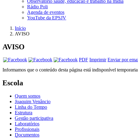
Observatório saúde, educação e trabalho na mídia
Rádio Poli
Agenda de eventos
YouTube da EPSJV
Início
AVISO
AVISO
PDF
Imprimir
Enviar por emai
Informamos que o conteúdo desta página está indisponível temporaria
Escola
Quem somos
Joaquim Venâncio
Linha do Tempo
Estrutura
Gestão participativa
Laboratórios
Profissionais
Documentos