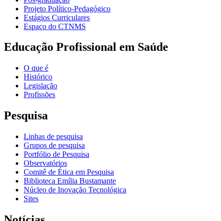
Projeto Político-Pedagógico
Estágios Curriculares
Espaço do CTNMS
Educação Profissional em Saúde
O que é
Histórico
Legislação
Profissões
Pesquisa
Linhas de pesquisa
Grupos de pesquisa
Portfólio de Pesquisa
Observatórios
Comitê de Ética em Pesquisa
Biblioteca Emília Bustamante
Núcleo de Inovação Tecnológica
Sites
Notícias