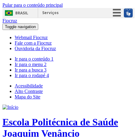
Pular para o conteúdo principal
Serviços
BRASIL
Fiocruz
Simplifique!
Toggle navigation
Participe
Webmail Fiocruz
Acesso à informação
Fale com a Fiocruz
Ouvidoria da Fiocruz
Legislação
Ir para o conteúdo
1
Canais
Ir para o menu
2
Ir para a busca
3
Ir para o rodapé
4
Acessibilidade
Alto Contraste
Mapa do Site
Escola Politécnica de Saúde
Joaquim Venâncio