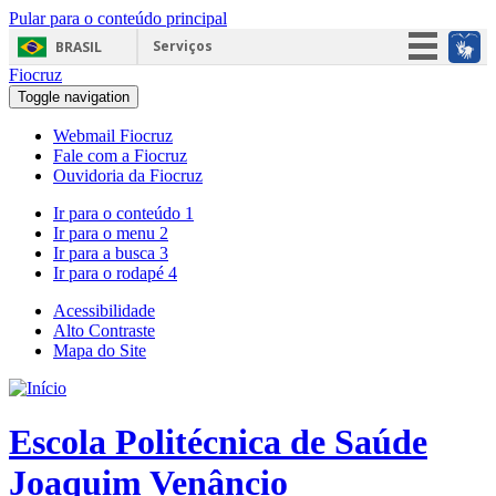
Pular para o conteúdo principal
Serviços
BRASIL
Fiocruz
Simplifique!
Toggle navigation
Participe
Webmail Fiocruz
Acesso à informação
Fale com a Fiocruz
Ouvidoria da Fiocruz
Legislação
Ir para o conteúdo
1
Canais
Ir para o menu
2
Ir para a busca
3
Ir para o rodapé
4
Acessibilidade
Alto Contraste
Mapa do Site
Escola Politécnica de Saúde
Joaquim Venâncio