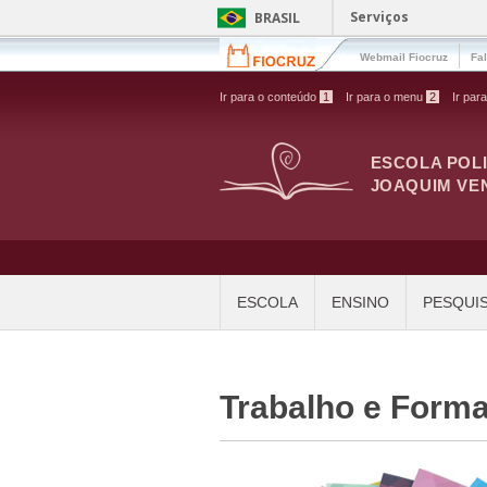
Pular para o conteúdo principal
Serviços
BRASIL
Webmail Fiocruz
Fa
Ir para o conteúdo
1
Ir para o menu
2
Ir par
ESCOLA POL
JOAQUIM VE
ESCOLA
ENSINO
PESQUI
Trabalho e Form