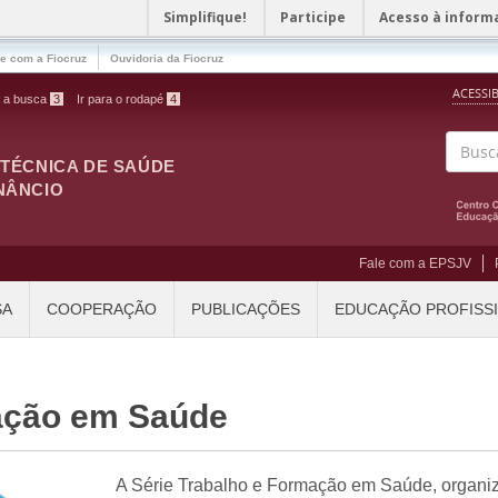
Simplifique!
Participe
Acesso à inform
le com a Fiocruz
Ouvidoria da Fiocruz
ACESSI
a a busca
3
Ir para o rodapé
4
ITÉCNICA DE SAÚDE
Buscar
NÂNCIO
Fale com a EPSJV
SA
COOPERAÇÃO
PUBLICAÇÕES
EDUCAÇÃO PROFISS
ação em Saúde
A Série Trabalho e Formação em Saúde, organiz