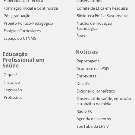
Especialização Técnica
Observatórios
Formação Inicial e Continuada
Comitê de Ética em Pesquisa
Pós-graduação
Biblioteca Emília Bustamante
Projeto Político-Pedagógico
Núcleo de Inovação
Tecnológica
Estágios Curriculares
Sites
Espaço do CTNMS
Notícias
Educação
Profissional em
Reportagens
Saúde
Acontece na EPSJV
O que é
Entrevistas
Histórico
Dossiês
Legislação
Dicionário jornalístico
Profissões
Observatório saúde, educação
e trabalho na mídia
Rádio Poli
Agenda de eventos
YouTube da EPSJV