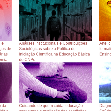
 e
Análises Institucionais e Contribuições
Arte, 
aços de
Sociológicas sobre a Política de
formati
árias
Iniciação Científica na Educação Básica
Ensin
emia
do CNPq
o da
Cuidando de quem cuida: educação
Diagnó