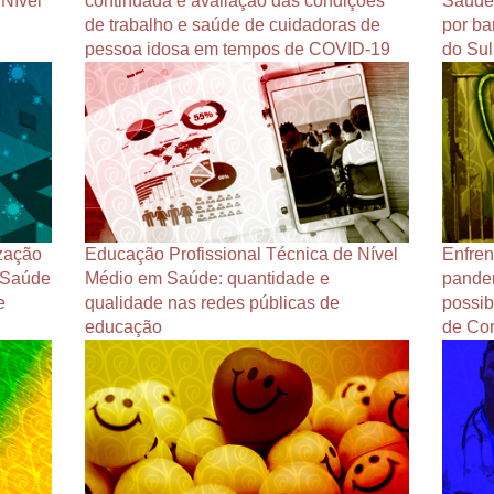
 Nível
continuada e avaliação das condições
Saúde 
de trabalho e saúde de cuidadoras de
por ba
pessoa idosa em tempos de COVID-19
do Sul
zação
Educação Profissional Técnica de Nível
Enfren
à Saúde
Médio em Saúde: quantidade e
pandem
e
qualidade nas redes públicas de
possib
educação
de Co