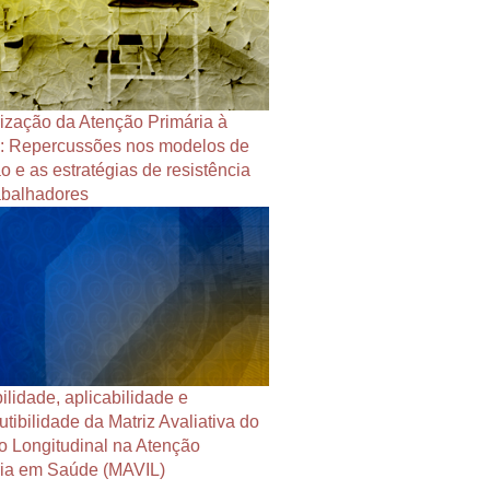
ização da Atenção Primária à
: Repercussões nos modelos de
o e as estratégias de resistência
abalhadores
ilidade, aplicabilidade e
utibilidade da Matriz Avaliativa do
o Longitudinal na Atenção
ria em Saúde (MAVIL)