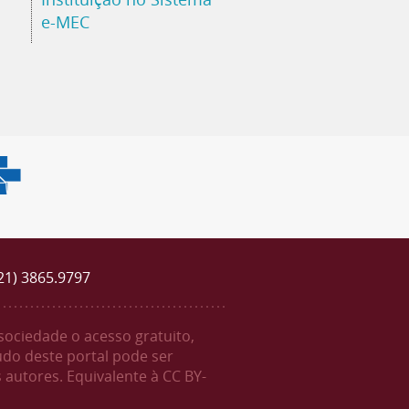
e-MEC
(21) 3865.9797
 sociedade o acesso gratuito,
údo deste portal pode ser
 autores. Equivalente à CC BY-