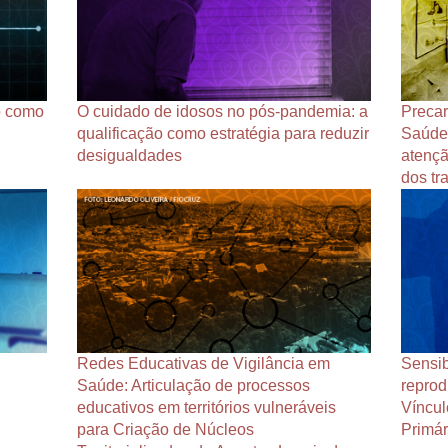
o como
O cuidado de idosos no pós-pandemia: a
Precar
qualificação como estratégia para reduzir
Saúde
desigualdades
atençã
dos tr
Redes Educativas de Vigilância em
Sensib
Saúde: Articulação de processos
reprod
educativos em territórios vulneráveis
Víncul
para Criação de Núcleos
Primá