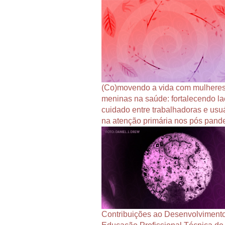
(Co)movendo a vida com mulheres
meninas na saúde: fortalecendo l
cuidado entre trabalhadoras e usu
na atenção primária nos pós pand
Contribuições ao Desenvolviment