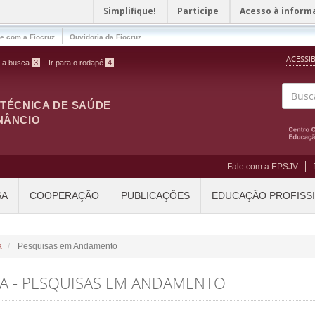
Simplifique!
Participe
Acesso à inform
le com a Fiocruz
Ouvidoria da Fiocruz
ACESSI
a a busca
3
Ir para o rodapé
4
ITÉCNICA DE SAÚDE
Buscar
NÂNCIO
Fale com a EPSJV
SA
COOPERAÇÃO
PUBLICAÇÕES
EDUCAÇÃO PROFISS
a
Pesquisas em Andamento
SA - PESQUISAS EM ANDAMENTO