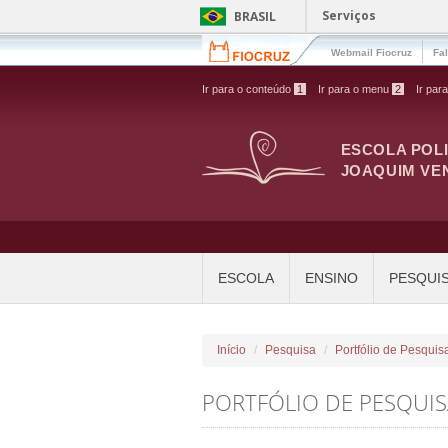
Pular para o conteúdo principal
Serviços
BRASIL
Webmail Fiocruz
Fa
Ir para o conteúdo
1
Ir para o menu
2
Ir par
ESCOLA POL
JOAQUIM VE
ESCOLA
ENSINO
PESQUI
Início
Pesquisa
Portfólio de Pesquis
PORTFÓLIO DE PESQUI