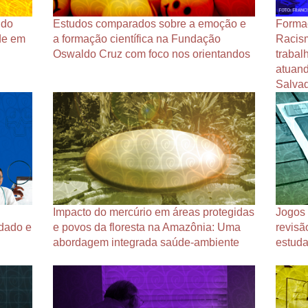
udo
Estudos comparados sobre a emoção e
Forma
de em
a formação científica na Fundação
Racism
Oswaldo Cruz com foco nos orientandos
trabal
atuand
Salva
Impacto do mercúrio em áreas protegidas
Jogos 
idado e
e povos da floresta na Amazônia: Uma
revisã
abordagem integrada saúde-ambiente
estuda