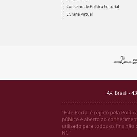
Conselho de Política Editorial
Livraria Virtual
Av. Brasil - 
"Este Portal é regido pela
Políti
público e aberto ao conheciment
utilizado para todos os fins não
NC"