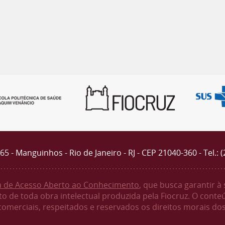
4365 - Manguinhos - Rio de Janeiro - RJ - CEP 21040-360 - Tel.: 
ca de Acesso Aberto ao Conhecimento
, que busca garantir à
o de toda obra intelectual produzida pela Fiocruz. O conte
 comerciais, respeitados e reservados os direitos morais dos