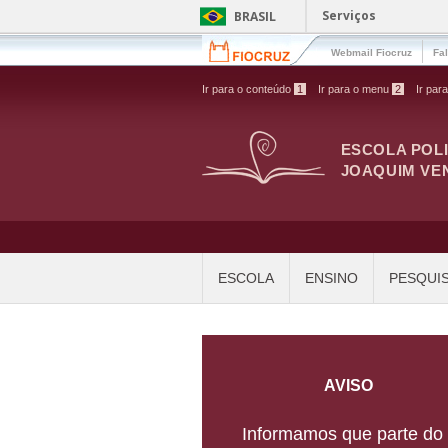
Pular para o conteúdo principal
Serviços
BRASIL
Webmail Fiocruz
Fa
Ir para o conteúdo
1
Ir para o menu
2
Ir par
ESCOLA POL
JOAQUIM VE
ESCOLA
ENSINO
PESQUI
AVISO
Informamos que parte do