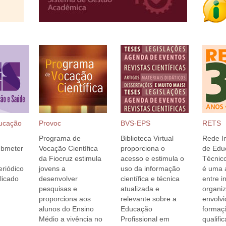
ducação
Provoc
BVS-EPS
RETS
Programa de
Biblioteca Virtual
Rede In
ubmeter
Vocação Científica
proporciona o
de Edu
da Fiocruz estimula
acesso e estimula o
Técnic
eriódico
jovens a
uso da informação
é uma a
blicado
desenvolver
científica e técnica
entre i
pesquisas e
atualizada e
organi
proporciona aos
relevante sobre a
envolv
alunos do Ensino
Educação
formaç
Médio a vivência no
Profissional em
qualifi