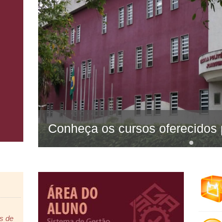
Conheça os cursos oferecidos
Atualização Profissional em
Catálogo de 
Saúde Mental 2026
Conheça os curs
s de
EPSJV
Veja a lista dos classificados