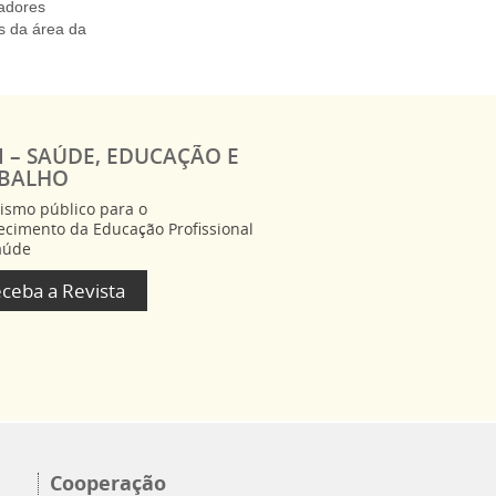
hadores
s da área da
I – SAÚDE, EDUCAÇÃO E
BALHO
lismo público para o
lecimento da Educação Profissional
aúde
ceba a Revista
Cooperação