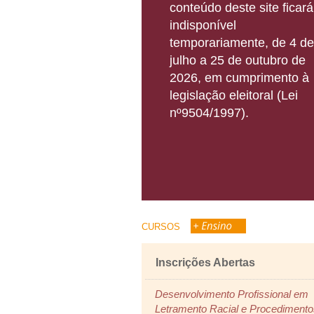
conteúdo deste site ficará
indisponível
temporariamente, de 4 de
julho a 25 de outubro de
2026, em cumprimento à
legislação eleitoral (Lei
nº9504/1997).
ça os cursos oferecidos pela EPSJV
CURSOS
ões Abertas
Inscrições Abertas
ão Profissional em
Desenvolvimento Profissional em
es e Saúde Digital para o
Letramento Racial e Procedimento