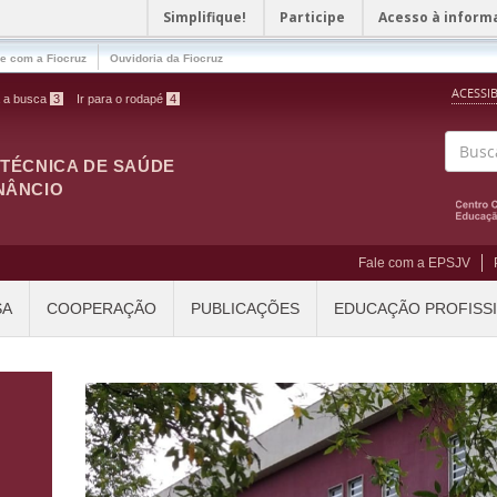
Simplifique!
Participe
Acesso à inform
le com a Fiocruz
Ouvidoria da Fiocruz
ACESSI
a a busca
3
Ir para o rodapé
4
ITÉCNICA DE SAÚDE
Buscar
NÂNCIO
Fale com a EPSJV
SA
COOPERAÇÃO
PUBLICAÇÕES
EDUCAÇÃO PROFISS