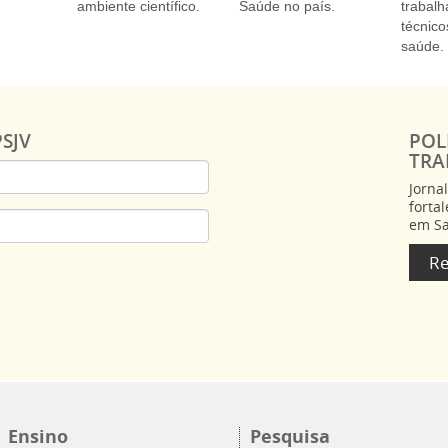
ambiente científico.
Saúde no país.
trabal
técnico
saúde.
SJV
POL
TRA
Jorna
forta
em S
Re
Ensino
Pesquisa