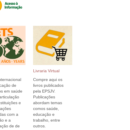
SUS
Livraria Virtual
ternacional
Compre aqui os
cação de
livros publicados
os em saúde
pela EPSJV.
rticulação
Publicações
nstituições e
abordam temas
zações
comos saúde,
idas com a
educação e
ão e a
trabalho, entre
cação de de
outros.