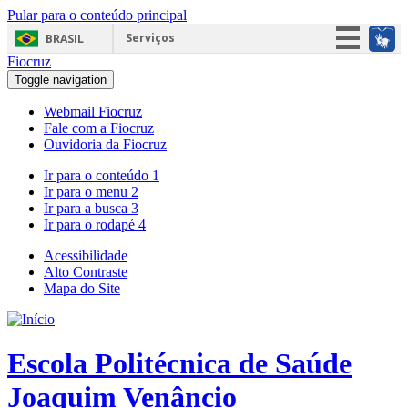
Pular para o conteúdo principal
Serviços
BRASIL
Fiocruz
Simplifique!
Toggle navigation
Participe
Webmail Fiocruz
Acesso à informação
Fale com a Fiocruz
Ouvidoria da Fiocruz
Legislação
Ir para o conteúdo
1
Canais
Ir para o menu
2
Ir para a busca
3
Ir para o rodapé
4
Acessibilidade
Alto Contraste
Mapa do Site
Escola Politécnica de Saúde
Joaquim Venâncio